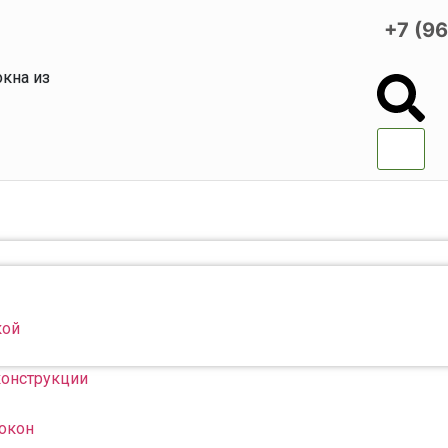
+7 (9
кна из
кой
конструкции
 окон