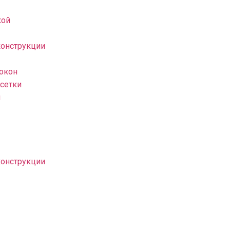
кой
конструкции
 окон
сетки
н
конструкции