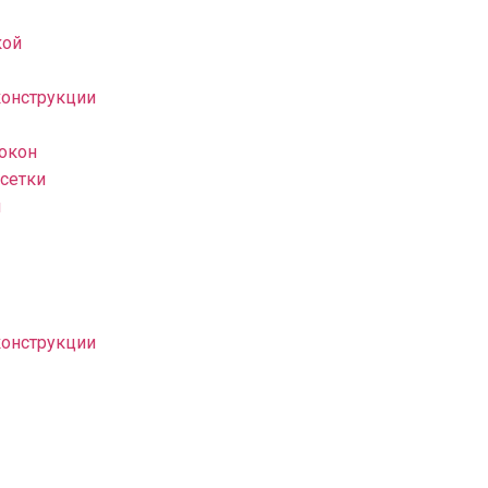
кой
конструкции
 окон
сетки
н
конструкции