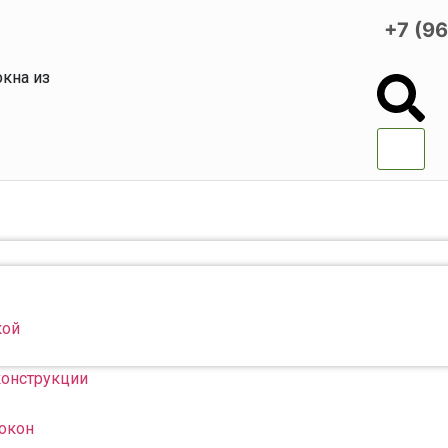
+7 (9
кна из
кой
конструкции
 окон