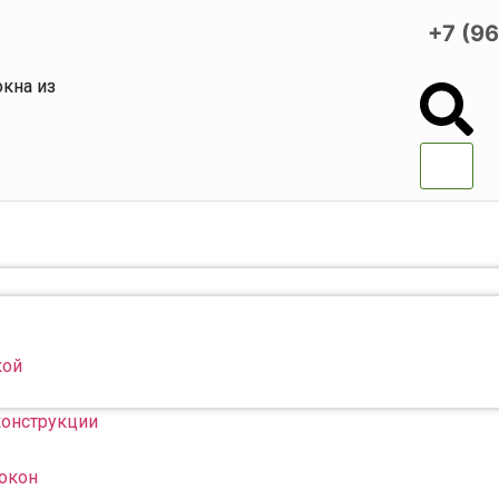
+7 (9
кна из
кой
конструкции
 окон