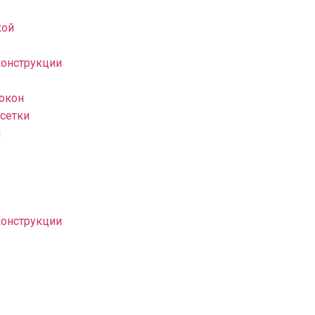
кой
конструкции
 окон
сетки
н
конструкции