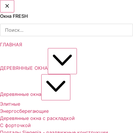
Перейти
к
Окна FRESH
содержимому
ГЛАВНАЯ
ДЕРЕВЯННЫЕ ОКНА
Деревянные окна
Элитные
Энергосберегающие
Деревянные окна с раскладкой
С форточкой
Порталы Siegenia - раздвижные конструкции