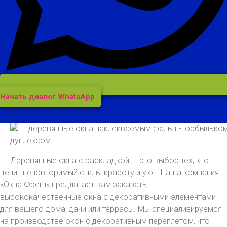
Начать диалог WhatsApp
Деревянные окна с раскладкой — это выбор тех, кто
ценит неповторимый стиль, красоту и уют. Наша компания
«Окна Фреш» предлагает вам заказать
высококачественные окна с декоративными элементами
для вашего дома, дачи или террасы. Мы специализируемся
на производстве окон с декоративным переплетом, что